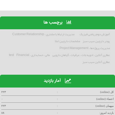
برچسب ها
آموزش دوم ریاضی فیزیک
مدیریت ارتباط با مشتری ، Customer Relationship
پودر دارچین سیب سبز
مشخصات دارچین اعلا
مدیریت پروژه ها ، Project Management
عطاری آنلاین ، ادویه جات ، عرقیات ، گیاهان دارویی
مالی ، حسابداری ، Financial
test
عطاری آنلاین سیب سبز
آمار بازدید
کل (online)
:
۲۲۳
اعضاء (online)
:
۰
میهمان (online)
:
۲۲۳
بازدید امروز:
:
۸۸