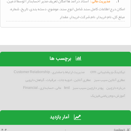
۱ .
مدیریت
مالی
:
اسناد درآمد ها امکان تعریف مدیر (حسابدار) توسط ادمین.
امکان درج اطلاعات کامل سند شامل (نوع سند، موضوع، دسته بندی، تاریخ، شماره،
مبلغ کل، نام خریدار، نام شرکت خریدار، مقدار
برچسب ها
تیکتینگ و پشتیبانی , crm
مدیریت ارتباط با مشتری ، Customer Relationship
عطاری آنلاین سیب سبز
عطاری آنلاین ، ادویه جات ، عرقیات ، گیاهان دارویی
درباره دارچین
پودر دارچین سیب سبز
test
مالی ، حسابداری ، Financial
آموزش دوم ریاضی فیزیک
آمار بازدید
کل (online)
:
۴۰۴