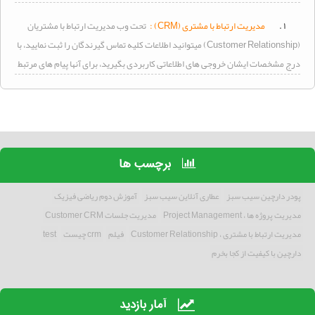
۱ .
مدیریت
ارتباط با مشتری (CRM) :
تحت وب
مدیریت
ارتباط با مشتریان
(Customer Relationship) میتوانید اطلاعات کلیه تماس گیرندگان را ثبت نمایید، با
درج مشخصات ایشان خروجی های اطلاعاتی کاربردی بگیرید، برای آنها پیام های مرتبط
برچسب ها
پودر دارچین سیب سبز
عطاری آنلاین سیب سبز
آموزش دوم ریاضی فیزیک
مدیریت پروژه ها ، Project Management
مدیریت جلسات Customer CRM
مدیریت ارتباط با مشتری ، Customer Relationship
فیلم
crm چیست
test
دارچین با کیفیت از کجا بخرم
آمار بازدید