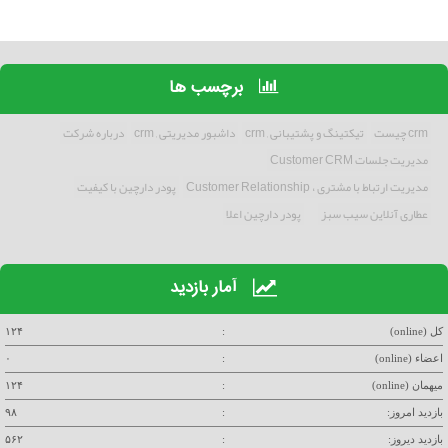
برچسب ها
crm چیست
تیکتینگ و پشتیبانی , crm
داشبور مدیریتی , crm
درباره شرکت
مدیریت جلسات Customer CRM
مدیریت ارتباط با مشتری ، Customer Relationship
پودر دارچین با کیفیت
عطاری آنلاین سیب سبز
پودر دارچین اعلا
آمار بازدید
کل (online)
:
۱۲۴
اعضاء (online)
:
۰
میهمان (online)
:
۱۲۴
بازدید امروز:
:
۹۸
بازدید دیروز:
:
۵۶۲