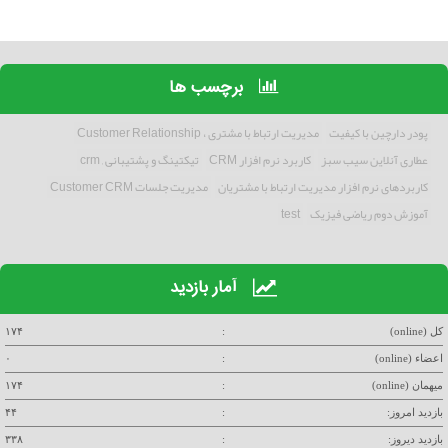
برچسب ها
پودر دارچین با کیفیت
مدیریت ارتباط با مشتری ، Customer Relationship
عطاری آنلاین سیب سبز
کاربرد نرم افزار CRM
تیکتینگ و پشتیبانی , crm
کاربردهای نرم افزار مدیریت ارتباط با مشتریان
مدیریت جلسات Customer CRM
آموزش دوم ریاضی فیزیک
test
آمار بازدید
کل (online)
:
۱۷۴
اعضاء (online)
:
۰
میهمان (online)
:
۱۷۴
بازدید امروز:
:
۴۴
بازدید دیروز:
:
۳۳۸