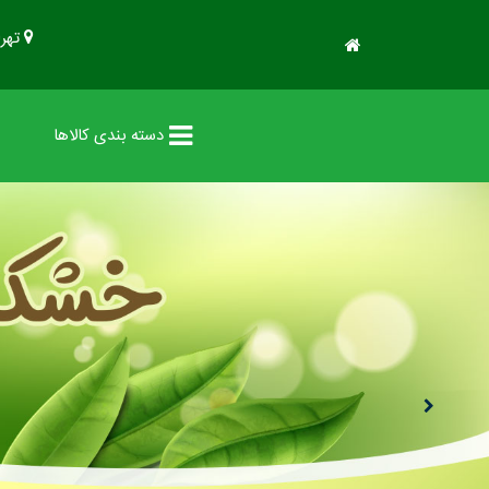
تهرا
صفحه
اصلی
دسته بندی کالاها
محصولات
مقالات
درباره
ما
تماس
باما
سایر
لینک
ها