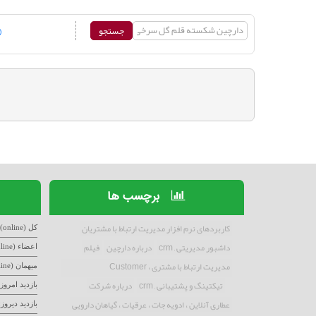
برچسب ها
کاربردهای نرم افزار مدیریت ارتباط با مشتریان
کل (online)
داشبور مدیریتی , crm
درباره دارچین
فیلم
اعضاء (online)
مدیریت ارتباط با مشتری ، Customer
میهمان (online)
Relationship
تیکتینگ و پشتیبانی , crm
درباره شرکت
بازدید امروز:
عطاری آنلاین ، ادویه جات ، عرقیات ، گیاهان دارویی
بازدید دیروز: