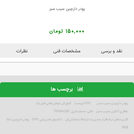
پودر دارچین سیب سبز
150,000 تومان
نقد و برسی
مشخصات فنی
نظرات
برچسب ها
پودر دارچین سیب سبز
crm چیست
آموزش دوم ریاضی فیزیک
عطاری آنلاین سیب سبز
مالی ، حسابداری ، Financial
کاربردهای نرم افزار مدیریت ارتباط با مشتریان
داشبور مدیریتی , crm
پودر دارچین اعلا
test