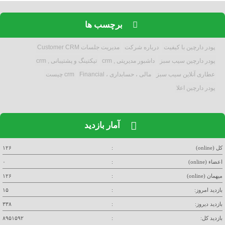
برچسب ها
پودر دارچین با کیفیت
درباره شرکت
مدیریت جلسات Customer CRM
پودر دارچین سیب سبز
داشبور مدیریتی , crm
تیکتینگ و پشتیبانی , crm
عطاری آنلاین سیب سبز
مالی ، حسابداری ، Financial
crm چیست
پودر دارچین اعلا
آمار بازدید
کل (online)
:
۱۲۶
اعضاء (online)
:
۰
میهمان (online)
:
۱۲۶
بازدید امروز:
:
۱۵
بازدید دیروز:
:
۳۳۸
بازدید کل:
:
۸۹۵۱۵۹۲