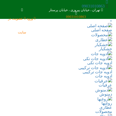
09031010863
تهران ، خیابان پیروزی ، خیابان پرستار
ای
09031010863
ورود
عضویت در
×
صفحه اصلی
صفحه اصلی
سایت
محصولات
عطاری
خشکبار
خشکبار
ادویه جات
ادویه جات تکی
ادویه جات تکی
ادویه جات ترکیبی
ادویه جات ترکیبی
ادویه جات
عرقیات
عرقیات
دمنوش
دمنوش
روغنها
روغنها
عطاری
محصولات